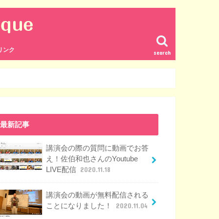
リンク
search
最新記事
講演会の際の質問に動画でお答
え！佐伯和也さんのYoutube
LIVE配信
2020.11.18
講演会の動画が無料配信される
ことになりました！
2020.11.04