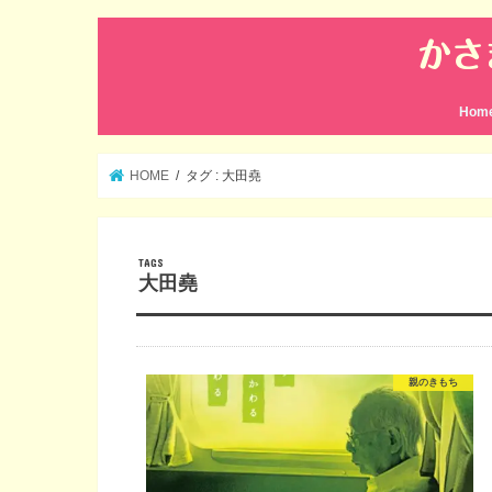
Hom
HOME
タグ : 大田堯
大田堯
親のきもち